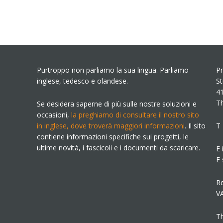
Purtroppo non parliamo la sua lingua. Parliamo
Pr
inglese, tedesco e olandese.
S
41
T
Se desidera saperne di più sulle nostre soluzioni e
occasioni,
la preghiamo di consultare il nostro sito
in inglese, dove troverà maggiori informazioni
. Il sito
T
contiene informazioni specifiche sui progetti, le
ultime novità, i fascicoli e i documenti da scaricare.
E 
E 
R
V
Th